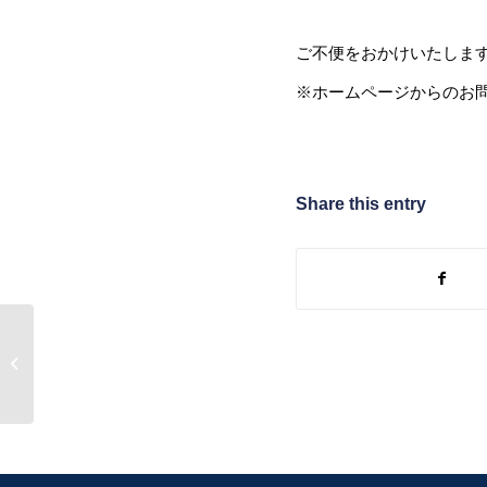
ご不便をおかけいたしま
※ホームページからのお問
Share this entry
【プレスリリース】株
式会社ラグラポ、宇宙
開発のノウ...